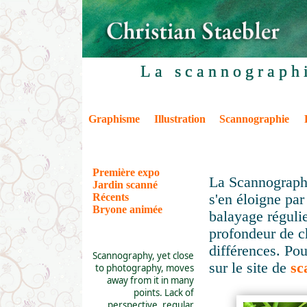
La scannographi
Graphisme
Illustration
Scannographie
Première expo
La Scannographi
Jardin scanné
s'en éloigne par
Récents
Bryone animée
balayage régulie
profondeur de c
différences. Pou
Scannography, yet close
sur le site de
sc
to photography, moves
away from it in many
points. Lack of
perspective, regular